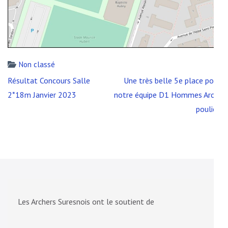
Non classé
Navigation
Résultat Concours Salle
Une très belle 5e place pour
de
2*18m Janvier 2023
notre équipe D1 Hommes Arc à
l’article
poulies
Les Archers Suresnois ont le soutient de