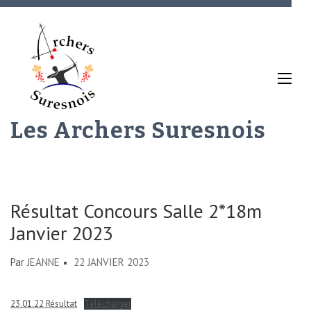
Aller
au
contenu
(Pressez
Entrée)
Les Archers Suresnois
Résultat Concours Salle 2*18m
Janvier 2023
Par
JEANNE
22 JANVIER 2023
23.01.22 Résultat
Télécharger