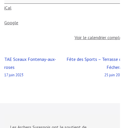
iCal
Google
Voir le calendrier complet
Navigation
TAE Sceaux Fontenay-aux-
Fête des Sports – Terrasse du
de
roses
Fécheray
l’article
17 juin 2023
25 juin 2023
Les Archers Suresnois ont le soutient de