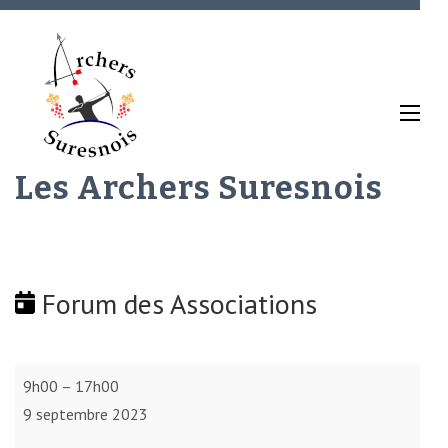
Aller
au
contenu
(Pressez
Entrée)
Les Archers Suresnois
Forum des Associations
Forum
9h00
–
17h00
des
9 septembre 2023
Associations