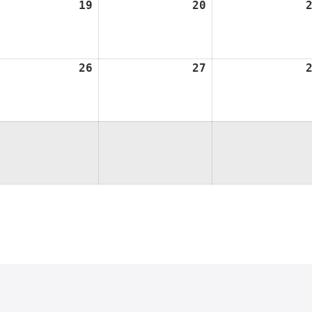
19
19
20
20
t
août
août
6
2026
2026
26
26
27
27
t
août
août
6
2026
2026