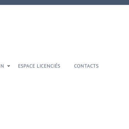
ON
ESPACE LICENCIÉS
CONTACTS