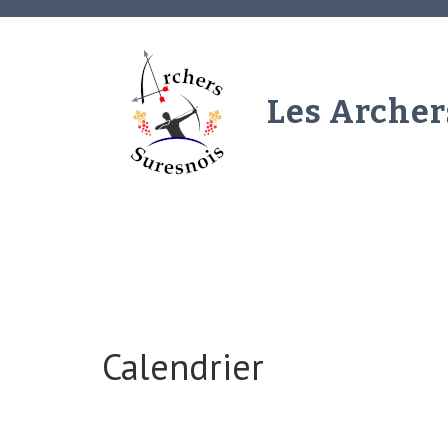
Aller
au
contenu
(Pressez
Les Archer
Entrée)
Calendrier