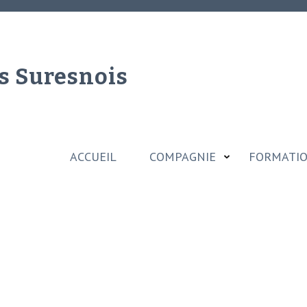
s Suresnois
ACCUEIL
COMPAGNIE
FORMATI