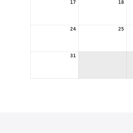
17
17
18
18
août
aoû
2026
202
24
24
25
25
août
aoû
2026
202
31
31
août
2026