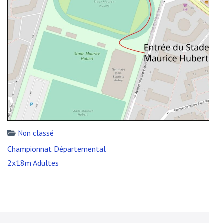
Non classé
Navigation
Championnat Départemental
de
2x18m Adultes
l’article