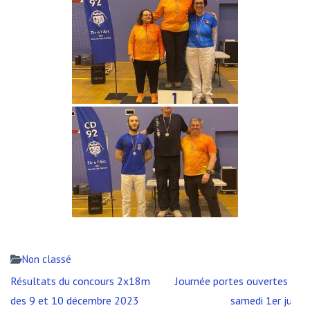
Non classé
Navigation
Résultats du concours 2x18m
Journée portes ouvertes le
de
des 9 et 10 décembre 2023
samedi 1er juin