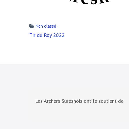
Non classé
Navigation
Tir du Roy 2022
de
l’article
Les Archers Suresnois ont le soutient de