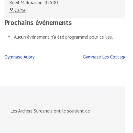
Rueil Malmaison
,
92500
Jardin
Carte
d'Arc
Prochains événements
André
Chaumont
Aucun événement n’a été programmé pour ce lieu.
Navigation
Gymnase Aubry
Gymnase Les Cottages
de
l’article
Les Archers Suresnois ont le soutient de